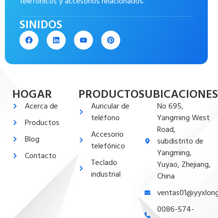
telefónicos y accesorios relacionados.
SINIDOS
HOGAR
PRODUCTOS
UBICACIONES
Acerca de
Auricular de
No 695,
teléfono
Yangming West
Productos
Road,
Accesorio
Blog
subdistrito de
telefónico
Yangming,
Contacto
Teclado
Yuyao, Zhejiang,
industrial
China
ventas01@yyxlon
0086-574-