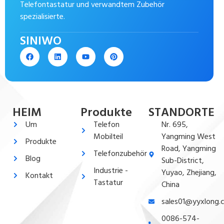
Telefontastatur und verwandtem Zubehör
spezialisierte.
SINIWO
HEIM
Produkte
STANDORTE
Um
Telefon
Nr. 695,
Mobilteil
Yangming West
Produkte
Road, Yangming
Telefonzubehör
Blog
Sub-District,
Industrie -
Yuyao, Zhejiang,
Kontakt
Tastatur
China
sales01@yyxlong.
0086-574-