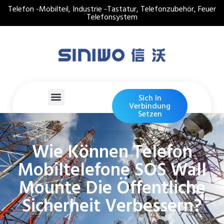
Telefon -Mobilteil, Industrie -Tastatur, Telefonzubehör, Feuer
Telefonsystem
Sich In
Verbindung
Setzen
Wie Können Telefon
Mobiltelefone SOS Wall
Mounte Die Öffentliche
Sicherheit Verbessern?