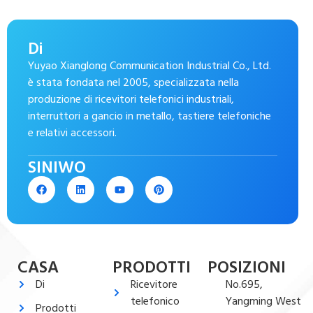
Di
Yuyao Xianglong Communication Industrial Co., Ltd.
è stata fondata nel 2005, specializzata nella
produzione di ricevitori telefonici industriali,
interruttori a gancio in metallo, tastiere telefoniche
e relativi accessori.
SINIWO
CASA
PRODOTTI
POSIZIONI
Di
Ricevitore
No.695,
telefonico
Yangming West
Prodotti