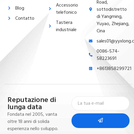
Road,
Accessorio
Blog
sottodistretto
telefonico
di Yangming,
Contatto
Tastiera
Yuyao, Zhejiang,
industriale
Cina
sales01@yyxlong.
0086-574-
58223691
+8613858299721
Reputazione di
lunga data
Fondata nel 2005, vanta
oltre 18 anni di solida
esperienza nello sviluppo.