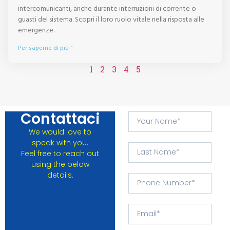
intercomunicanti, anche durante interruzioni di corrente o
guasti del sistema. Scopri il loro ruolo vitale nella risposta alle
emergenze.
Per saperne di più "
1
2
3
4
5
Contattaci
We would love to
speak with you.
Feel free to reach out
using the below
details.