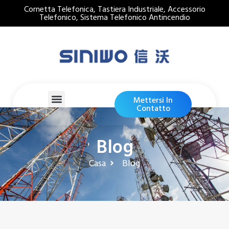
Cornetta Telefonica, Tastiera Industriale, Accessorio
Telefonico, Sistema Telefonico Antincendio
Mettersi In
Contatto
Blog
Casa
Blog