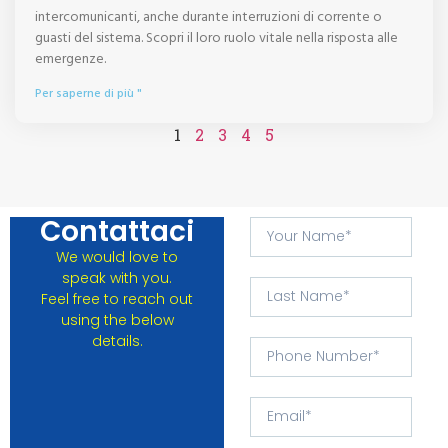
intercomunicanti, anche durante interruzioni di corrente o
guasti del sistema. Scopri il loro ruolo vitale nella risposta alle
emergenze.
Per saperne di più "
1
2
3
4
5
Contattaci
We would love to
speak with you.
Feel free to reach out
using the below
details.