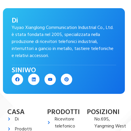
Di
Yuyao Xianglong Communication Industrial Co., Ltd.
è stata fondata nel 2005, specializzata nella
produzione di ricevitori telefonici industriali,
interruttori a gancio in metallo, tastiere telefoniche
e relativi accessori.
SINIWO
CASA
PRODOTTI
POSIZIONI
Di
Ricevitore
No.695,
telefonico
Yangming West
Prodotti