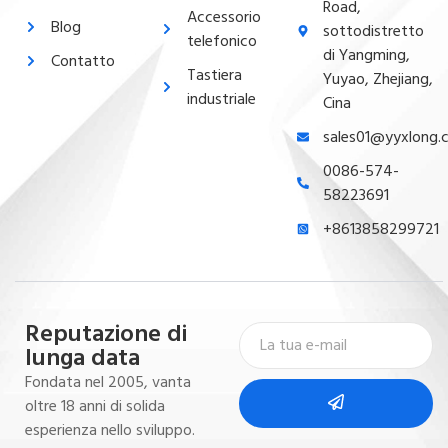
Road,
Accessorio
Blog
sottodistretto
telefonico
di Yangming,
Contatto
Tastiera
Yuyao, Zhejiang,
industriale
Cina
sales01@yyxlong.
0086-574-
58223691
+8613858299721
Reputazione di
lunga data
Fondata nel 2005, vanta
oltre 18 anni di solida
esperienza nello sviluppo.