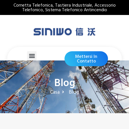
Cornetta Telefonica, Tastiera Industriale, Accessorio
Telefonico, Sistema Telefonico Antincendio
Mettersi In
Contatto
Blog
Casa
Blog