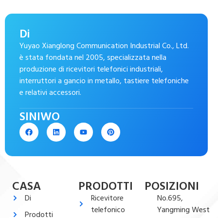
Di
Yuyao Xianglong Communication Industrial Co., Ltd.
è stata fondata nel 2005, specializzata nella
produzione di ricevitori telefonici industriali,
interruttori a gancio in metallo, tastiere telefoniche
e relativi accessori.
SINIWO
CASA
PRODOTTI
POSIZIONI
Di
Ricevitore
No.695,
telefonico
Yangming West
Prodotti