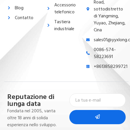
Road,
Accessorio
Blog
sottodistretto
telefonico
di Yangming,
Contatto
Tastiera
Yuyao, Zhejiang,
industriale
Cina
sales01@yyxlong.
0086-574-
58223691
+8613858299721
Reputazione di
lunga data
Fondata nel 2005, vanta
oltre 18 anni di solida
esperienza nello sviluppo.