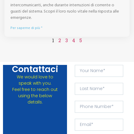
intercomunicanti, anche durante interruzioni di corrente o
guasti del sistema. Scopri il loro ruolo vitale nella risposta alle
emergenze.
Per saperne di più "
1
2
3
4
5
Contattaci
We would love to
speak with you.
Feel free to reach out
using the below
details.