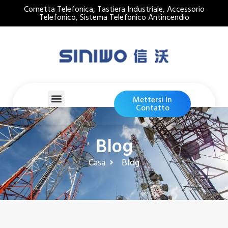
Cornetta Telefonica, Tastiera Industriale, Accessorio
Telefonico, Sistema Telefonico Antincendio
Mettersi In
Contatto
Blog
Casa
Blog