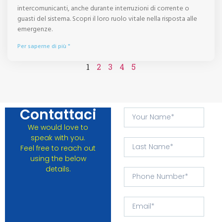
intercomunicanti, anche durante interruzioni di corrente o
guasti del sistema. Scopri il loro ruolo vitale nella risposta alle
emergenze.
Per saperne di più "
1
2
3
4
5
Contattaci
We would love to
speak with you.
Feel free to reach out
using the below
details.