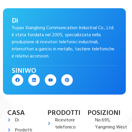
Di
Yuyao Xianglong Communication Industrial Co., Ltd.
è stata fondata nel 2005, specializzata nella
produzione di ricevitori telefonici industriali,
interruttori a gancio in metallo, tastiere telefoniche
e relativi accessori.
SINIWO
CASA
PRODOTTI
POSIZIONI
Di
Ricevitore
No.695,
telefonico
Yangming West
Prodotti