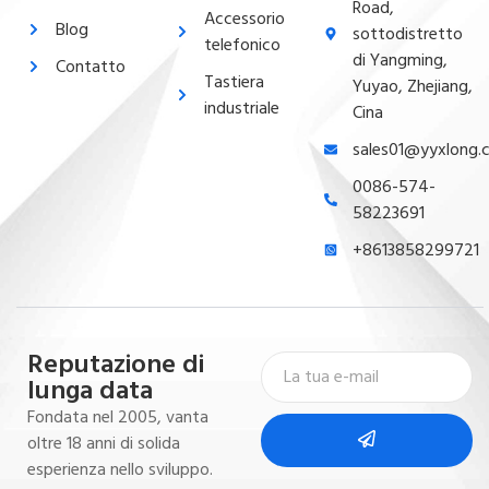
Road,
Accessorio
Blog
sottodistretto
telefonico
di Yangming,
Contatto
Tastiera
Yuyao, Zhejiang,
industriale
Cina
sales01@yyxlong.
0086-574-
58223691
+8613858299721
Reputazione di
lunga data
Fondata nel 2005, vanta
oltre 18 anni di solida
esperienza nello sviluppo.