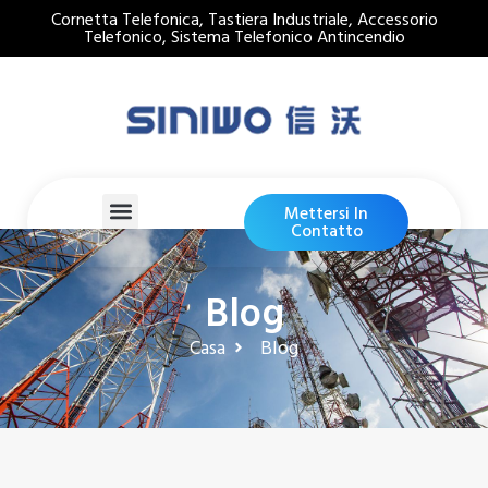
Cornetta Telefonica, Tastiera Industriale, Accessorio
Telefonico, Sistema Telefonico Antincendio
Mettersi In
Contatto
Blog
Casa
Blog