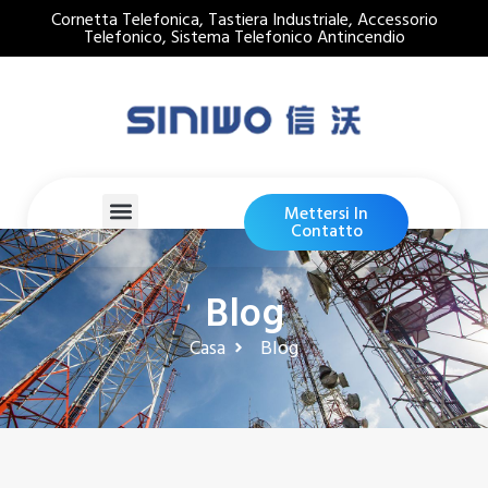
Cornetta Telefonica, Tastiera Industriale, Accessorio
Telefonico, Sistema Telefonico Antincendio
Mettersi In
Contatto
Blog
Casa
Blog