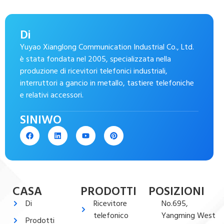
Di
Yuyao Xianglong Communication Industrial Co., Ltd.
è stata fondata nel 2005, specializzata nella
produzione di ricevitori telefonici industriali,
interruttori a gancio in metallo, tastiere telefoniche
e relativi accessori.
SINIWO
CASA
PRODOTTI
POSIZIONI
Di
Ricevitore
No.695,
telefonico
Yangming West
Prodotti