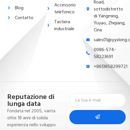
Road,
Accessorio
Blog
sottodistretto
telefonico
di Yangming,
Contatto
Tastiera
Yuyao, Zhejiang,
industriale
Cina
sales01@yyxlong.
0086-574-
58223691
+8613858299721
Reputazione di
lunga data
Fondata nel 2005, vanta
oltre 18 anni di solida
esperienza nello sviluppo.