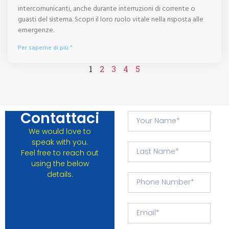
intercomunicanti, anche durante interruzioni di corrente o
guasti del sistema. Scopri il loro ruolo vitale nella risposta alle
emergenze.
Per saperne di più "
1
2
3
4
5
Contattaci
We would love to
speak with you.
Feel free to reach out
using the below
details.