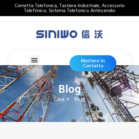
Cornetta Telefonica, Tastiera Industriale, Accessorio
Telefonico, Sistema Telefonico Antincendio
Mettersi In
Contatto
Blog
Casa
Blog