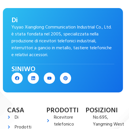
Di
Yuyao Xianglong Communication Industrial Co., Ltd.
è stata fondata nel 2005, specializzata nella
produzione di ricevitori telefonici industriali,
interruttori a gancio in metallo, tastiere telefoniche
e relativi accessori.
SINIWO
CASA
PRODOTTI
POSIZIONI
Di
Ricevitore
No.695,
telefonico
Yangming West
Prodotti