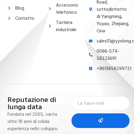
Road,
Accessorio
Blog
sottodistretto
telefonico
di Yangming,
Contatto
Tastiera
Yuyao, Zhejiang,
industriale
Cina
sales01@yyxlong.
0086-574-
58223691
+8613858299721
Reputazione di
lunga data
Fondata nel 2005, vanta
oltre 18 anni di solida
esperienza nello sviluppo.