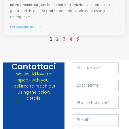
intercomunicanti, anche durante interruzioni di corrente o
guasti del sistema. Scopri il loro ruolo vitale nella risposta alle
emergenze.
Per saperne di più "
1
2
3
4
5
Contattaci
We would love to
speak with you.
Feel free to reach out
using the below
details.