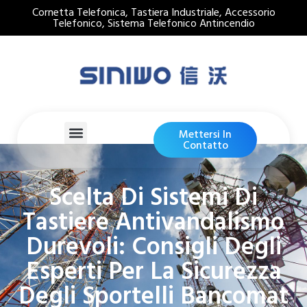
Cornetta Telefonica, Tastiera Industriale, Accessorio
Telefonico, Sistema Telefonico Antincendio
Mettersi In
Contatto
Scelta Di Sistemi Di
Tastiere Antivandalismo
Durevoli: Consigli Degli
Esperti Per La Sicurezza
Degli Sportelli Bancomat