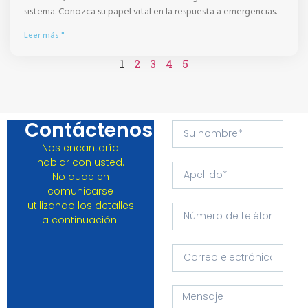
sistema. Conozca su papel vital en la respuesta a emergencias.
Leer más "
1
2
3
4
5
Contáctenos
Nos encantaría
hablar con usted.
No dude en
comunicarse
utilizando los detalles
a continuación.