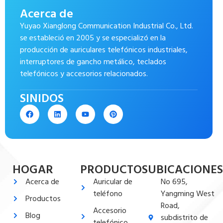
Acerca de
Yuyao Xianglong Communication Industrial Co., Ltd.
se estableció en 2005 y se especializó en la
producción de auriculares telefónicos industriales,
interruptores de gancho metálico, teclados
telefónicos y accesorios relacionados.
SINIDOS
HOGAR
PRODUCTOS
UBICACIONES
Acerca de
Auricular de
No 695,
teléfono
Yangming West
Productos
Road,
Accesorio
Blog
subdistrito de
telefónico