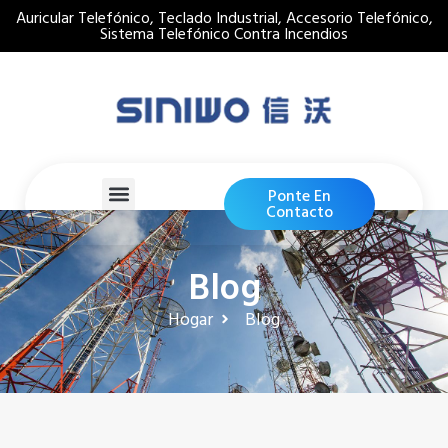
Auricular Telefónico, Teclado Industrial, Accesorio Telefónico,
Sistema Telefónico Contra Incendios
Ponte En
Contacto
Blog
Hogar
Blog