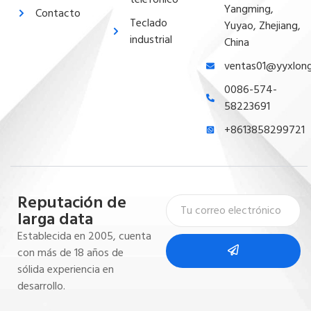
Yangming,
Contacto
Teclado
Yuyao, Zhejiang,
industrial
China
ventas01@yyxlon
0086-574-
58223691
+8613858299721
Reputación de
larga data
Establecida en 2005, cuenta
con más de 18 años de
sólida experiencia en
desarrollo.