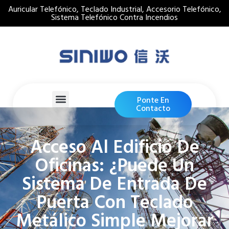
Auricular Telefónico, Teclado Industrial, Accesorio Telefónico,
Sistema Telefónico Contra Incendios
Ponte En
Contacto
Acceso Al Edificio De
Oficinas: ¿Puede Un
Sistema De Entrada De
Puerta Con Teclado
Metálico Simple Mejorar